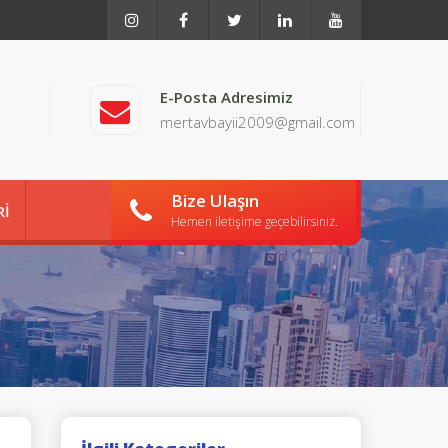
E-Posta Adresimiz
mertavbayii2009@gmail.com
Bize Ulaşın
Rİ
Hemen iletişime geçebilirsiniz.
İŞİM
MIZ