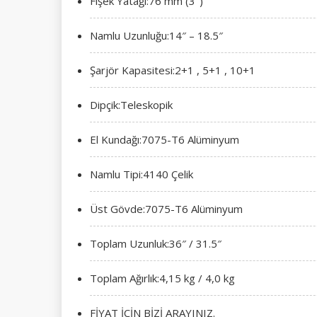
Fişek Yatağı:76 mm (3″)
Namlu Uzunluğu:14″ – 18.5″
Şarjör Kapasitesi:2+1 , 5+1 , 10+1
Dipçik:Teleskopik
El Kundağı:7075-T6 Alüminyum
Namlu Tipi:4140 Çelik
Üst Gövde:7075-T6 Alüminyum
Toplam Uzunluk:36″ / 31.5″
Toplam Ağırlık:4,15 kg / 4,0 kg
FİYAT İÇİN BİZİ ARAYINIZ.