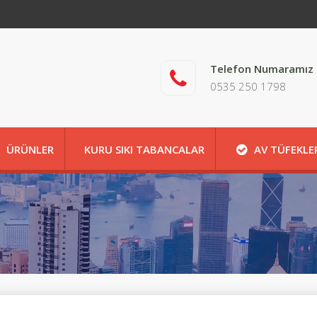
Telefon Numaramız
0535 250 1798
ÜRÜNLER
KURU SIKI TABANCALAR
AV TÜFEKLE
HAKKIMIZDA
İLETİŞİM
HAKKIMIZDA
İLET
İLETİŞİM
HAKKIMIZDA
İLETİŞİM
MAĞAZA