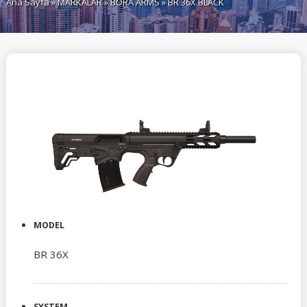
Ana Sayfa
»
MARKALAR
»
BORA ARMS
» BR 36X BLACK
MODEL
BR 36X
SYSTEM