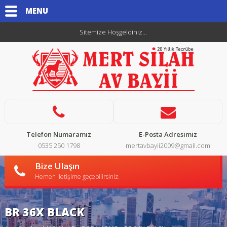
MENU
Sitemize Hoşgeldiniz...
Telefon Numaramız
E-Posta Adresimiz
0535 250 1798
mertavbayii2009@gmail.com
Bize Ulaşın
Hemen iletişime geçebilirsiniz.
BR 36X BLACK