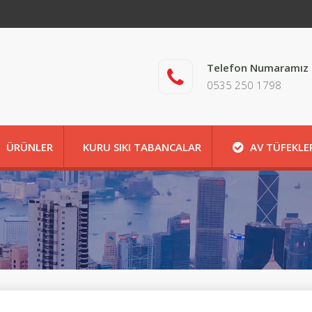
Telefon Numaramız
0535 250 1798
ÜRÜNLER
KURU SIKI TABANCALAR
AV TÜFEKLE
HAKKIMIZDA
İLETİŞİM
HAKKIMIZDA
İLET
İLETİŞİM
HAKKIMIZDA
İLETİŞİM
MAĞAZA