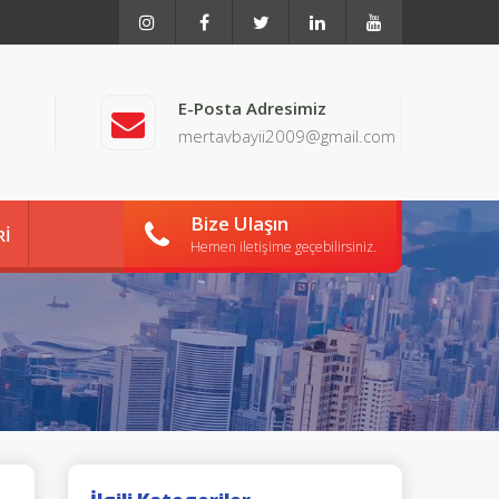
E-Posta Adresimiz
mertavbayii2009@gmail.com
Bize Ulaşın
Rİ
Hemen iletişime geçebilirsiniz.
İŞİM
MIZ