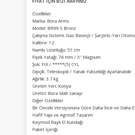
FİYAT İÇİN BİZİ ARAYINIZ
Özellikler
Marka: Bora Arms
Model: BR99 S Bronz
Çalışma Sistemi: Gaz Basınçlı / Şarjörlü-Yarı Otoma
Kalibre: 12
Namlu Uzunluğu: 51 cm
Fişek Yatağı: 76 mm / 3″ Magnum
Şok: FIX / *****(5) CYL
Dipçik: Teleskopik / Yanak Yüksekliği Ayarlanabilir
Ağırlık: 3.7 kg
Üretim Yeri: Konya
Üretici: Bora Silah Sanayi
Diğer Özellikler
Bir Önceki Versiyonuna Göre Daha İnce ve Daha E
Hafif Yapı ve Agresif Tasarım
Keymod Raylı El Kundağı
Paket İçeriği