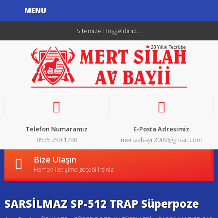
MENU
Sitemize Hoşgeldiniz...
Telefon Numaramız
E-Posta Adresimiz
0535 250 1798
mertavbayii2009@gmail.com
Bize Ulaşın
Hemen iletişime geçebilirsiniz.
SARSİLMAZ SP-512 TRAP Süperpoze