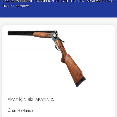
Ana Sayfa
»
ÜRÜNLER
»
SÜPER POZE AV TÜFEKLERİ
» SARSİLMAZ SP-512
TRAP Süperpoze
FİYAT İÇİN BİZİ ARAYINIZ.
Ürün Hakkında