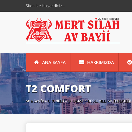
Sitemize Hoşgeldiniz...
ANA SAYFA
HAKKIMIZDA
KURUSIKI TABANCALAR
İLETİŞİM
T2 COMFORT
HAKKIMIZDA
İLETİŞİM
HAKKIMIZDA
Ana Sayfa
»
ÜRÜNLER
»
OTOMATİK BESLEMELİ AV TÜFEKLERİ