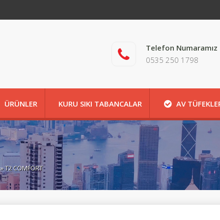
Telefon Numaramız
0535 250 1798
ÜRÜNLER
KURU SIKI TABANCALAR
AV TÜFEKLE
HAKKIMIZDA
İLETİŞİM
HAKKIMIZDA
İLET
İLETİŞİM
HAKKIMIZDA
İLETİŞİM
MAĞAZA
» T2 COMFORT