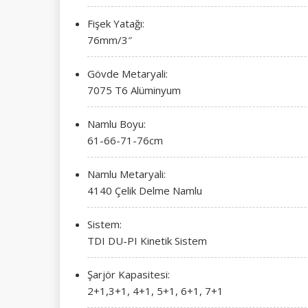
Fişek Yatağı:
76mm/3″
Gövde Metaryali:
7075 T6 Alüminyum
Namlu Boyu:
61-66-71-76cm
Namlu Metaryali:
4140 Çelik Delme Namlu
Sistem:
TDI DU-PI Kinetik Sistem
Şarjör Kapasitesi:
2+1,3+1, 4+1, 5+1, 6+1, 7+1