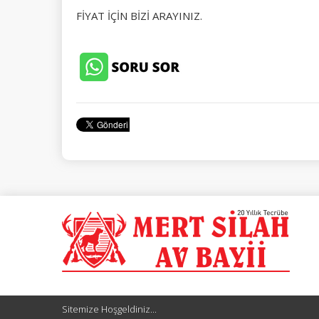
FİYAT İ
Ç
İN BİZİ ARAYINIZ.
Sitemize Hoşgeldiniz...