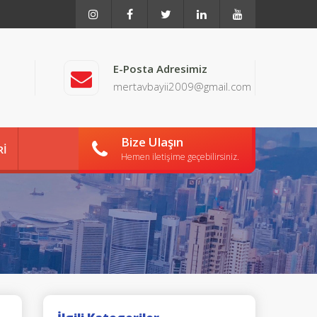
E-Posta Adresimiz
mertavbayii2009@gmail.com
Bize Ulaşın
Rİ
Hemen iletişime geçebilirsiniz.
İŞİM
MIZ