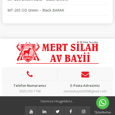
MT-20S OD Green – Black BARAK
Telefon Numaramız
E-Posta Adresimiz
0535 250 1798
mertavbayii2009@gmail.com
Sitemize Hoşgeldiniz...