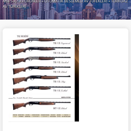
Ana Sayfa
»
ÜRÜNLER
»
OTOMATİK BESLEMELİ AV TÜFEKLERİ
» TURKUAZ
AV TÜFEKLERİ