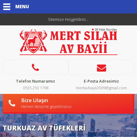
MENU
Sitemize Hoşgeldiniz...
Telefon Numaramız
E-Posta Adresimiz
0535 250 1798
mertavbayii2009@gmail.com
Bize Ulaşın
Hemen iletişime geçebilirsiniz.
TURKUAZ AV TÜFEKLERİ