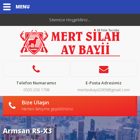
MENU
Sitemize Hoşgeldiniz...
Telefon Numaramız
E-Posta Adresimiz
0535 250 1798
mertavbayii2009@gmail.com
Bize Ulaşın
Hemen iletişime geçebilirsiniz.
Armsan RS-X3