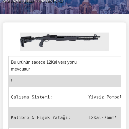
Ana Sayfa
»
DİĞER
» Armsan RS-X3
Bu ürünün sadece 12Kal versiyonu
mevcuttur
!
Çalışma Sistemi:
Yivsiz Pompalı
Kalibre & Fişek Yatağı:
12Kal-76mm*