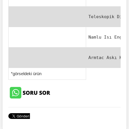
Teleskopik Dipç
Namlu Isı Engel
Armtac Askı Kay
*görseldeki ürün