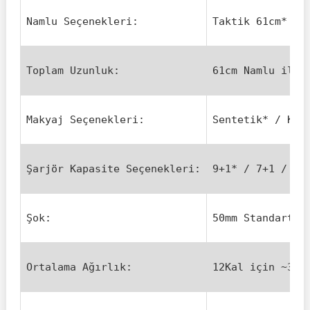
Namlu Seçenekleri:
Taktik 61cm*
Toplam Uzunluk:
61cm Namlu ile 
Makyaj Seçenekleri:
Sentetik* / Kam
Şarjör Kapasite Seçenekleri:
9+1* / 7+1 / 5+
Şok:
50mm Standart M
Ortalama Ağırlık:
12Kal için ~3,4