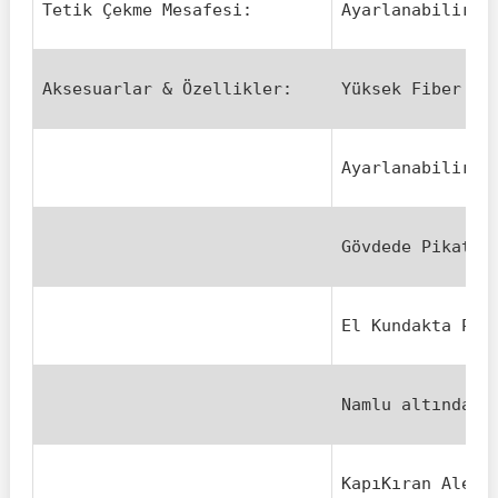
Tetik Çekme Mesafesi:
Ayarlanabilir
Aksesuarlar & Özellikler:
Yüksek Fiber Op
Ayarlanabilir H
Gövdede Pikatin
El Kundakta Pik
Namlu altında P
KapıKıran Alev 