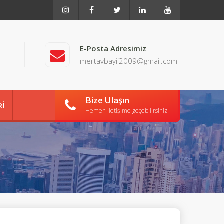
E-Posta Adresimiz
mertavbayii2009@gmail.com
Bize Ulaşın
Rİ
Hemen iletişime geçebilirsiniz.
İŞİM
MIZ