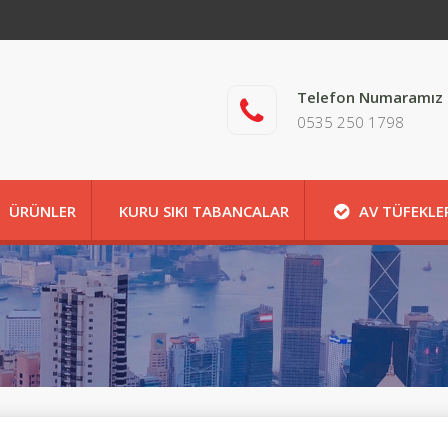
Telefon Numaramız
0535 250 1798
ÜRÜNLER
KURU SIKI TABANCALAR
AV TÜFEKLE
HAKKIMIZDA
İLETİŞİM
HAKKIMIZDA
İLET
İLETİŞİM
HAKKIMIZDA
İLETİŞİM
MAĞAZA