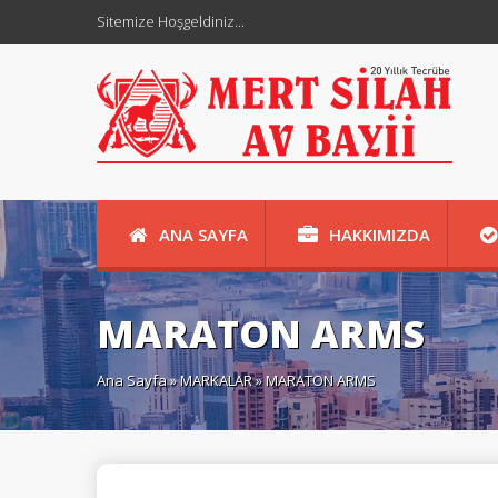
Sitemize Hoşgeldiniz...
ANA SAYFA
HAKKIMIZDA
KURUSIKI TABANCALAR
İLETİŞİM
MARATON ARMS
HAKKIMIZDA
İLETİŞİM
HAKKIMIZDA
Ana Sayfa
»
MARKALAR
» MARATON ARMS