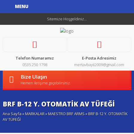
MENU
Sitemize Hoşgeldiniz...
Telefon Numaramız
E-Posta Adresimiz
0535 250 1798
mertavbayii2009@gmail.com
Bize Ulaşın
Hemen iletişime geçebilirsiniz.
BRF B-12 Y. OTOMATİK AV TÜFEĞİ
Ana Sayfa
»
MARKALAR
»
MAESTRO BRF ARMS
» BRF B-12 Y. OTOMATİK
AV TÜFEĞİ