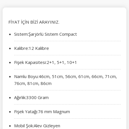
FİYAT İÇİN BİZİ ARAYINIZ.
Sistem:
Şarjörlü Sistem Compact
Kalibre:
12 Kalibre
Fişek Kapasitesi:
2+1, 5+1, 10+1
Namlu Boyu:
46cm, 51cm, 56cm, 61cm, 66cm, 71cm,
76cm, 81cm, 86cm
Ağırlık:
3300 Gram
Fişek Yatağı:
76 mm Magnum
Mobil Şok:
Alev Gizleyen