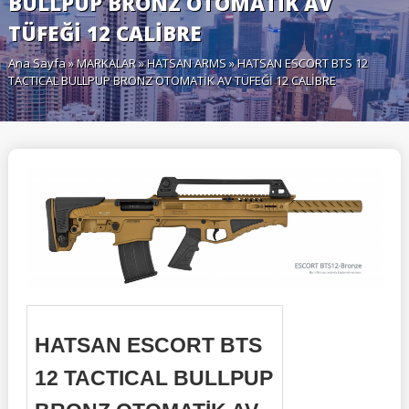
BULLPUP BRONZ OTOMATİK AV
TÜFEĞİ 12 CALİBRE
Ana Sayfa
»
MARKALAR
»
HATSAN ARMS
» HATSAN ESCORT BTS 12
TACTICAL BULLPUP BRONZ OTOMATİK AV TÜFEĞİ 12 CALİBRE
HATSAN ESCORT BTS
12 TACTICAL BULLPUP