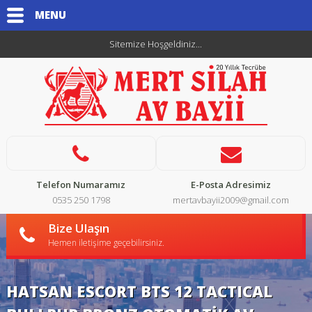
MENU
Sitemize Hoşgeldiniz...
Telefon Numaramız
E-Posta Adresimiz
0535 250 1798
mertavbayii2009@gmail.com
Bize Ulaşın
Hemen iletişime geçebilirsiniz.
HATSAN ESCORT BTS 12 TACTICAL