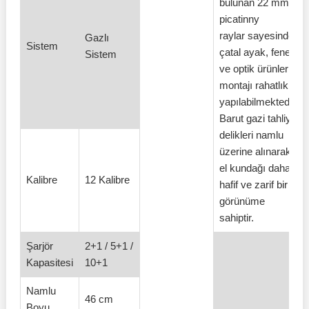
bulunan 22 mm
picatinny
raylar sayesinde
Gazlı
Sistem
çatal ayak, fener
Sistem
ve optik ürünlerin
montajı rahatlıkla
yapılabilmektedir.
Barut gazi tahliye
delikleri namlu
üzerine alınarak
el kundağı daha
Kalibre
12 Kalibre
hafif ve zarif bir
görünüme
sahiptir.
Şarjör
2+1 / 5+1 /
Kapasitesi
10+1
Namlu
46 cm
Boyu