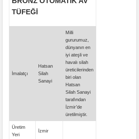
BRONZ OTOMATİK AV
TÜFEĞİ
Milli
gururumuz,
dünyanın en
iyi ateşli ve
havalı silah
Hatsan
üreticilerinden
İmalatçı
Silah
biri olan
Sanayi
Hatsan
Silah Sanayi
tarafından
İzmir’de
üretilmiştir.
Üretim
İzmir
Yeri