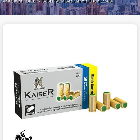
Ana Sayfa
»
DİĞER
» KAISER 9MM Ses Mermisi Uzun (2.500)