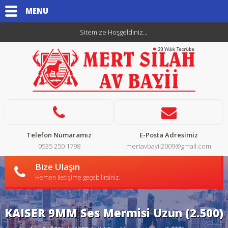
MENU
Sitemize Hoşgeldiniz...
Telefon Numaramız
E-Posta Adresimiz
0535 250 1798
mertavbayii2009@gmail.com
Bize Ulaşın
Hemen iletişime geçebilirsiniz.
KAISER 9MM Ses Mermisi Uzun (2.500)