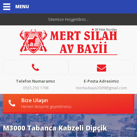
MENU
Sitemize Hoşgeldiniz...
Telefon Numaramız
E-Posta Adresimiz
0535 250 1798
mertavbayii2009@gmail.com
Bize Ulaşın
Hemen iletişime geçebilirsiniz.
M3000 Tabanca Kabzeli Dipçik