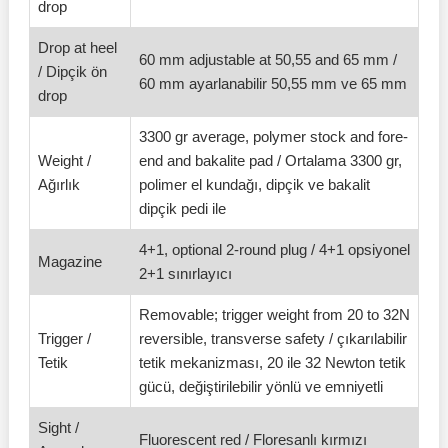
drop
Drop at heel
60 mm adjustable at 50,55 and 65 mm /
/ Dipçik ön
60 mm ayarlanabilir 50,55 mm ve 65 mm
drop
3300 gr average, polymer stock and fore-
Weight /
end and bakalite pad / Ortalama 3300 gr,
Ağırlık
polimer el kundağı, dipçik ve bakalit
dipçik pedi ile
4+1, optional 2-round plug / 4+1 opsiyonel
Magazine
2+1 sınırlayıcı
Removable; trigger weight from 20 to 32N
Trigger /
reversible, transverse safety / çıkarılabilir
Tetik
tetik mekanizması, 20 ile 32 Newton tetik
gücü, değiştirilebilir yönlü ve emniyetli
Sight /
Fluorescent red / Floresanlı kırmızı