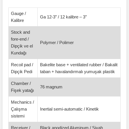
Gauge /
Ga 12-3” / 12 kalibre – 3″
Kalibre
Stock and
fore-end /
Polymer / Polimer
Dipçik ve el
Kundağı
Recoil pad /
Bakelite base + ventilated rubber / Bakalit
Dipçik Pedi
taban + havalandırmalı yumuşak plastik
Chamber /
76 magnum
Fişek yatağı
Mechanics /
Çalışma
Inertial semi-automatic / Kinetik
sistemi
Receiver /
Black anodized Aluminum / Siyah