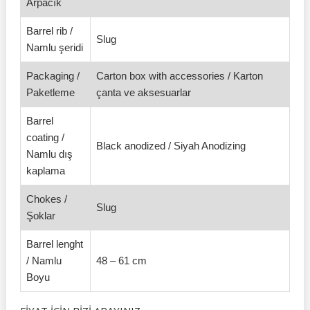
Arpacık
Barrel rib /
Slug
Namlu şeridi
Packaging /
Carton box with accessories / Karton
Paketleme
çanta ve aksesuarlar
Barrel
coating /
Black anodized / Siyah Anodizing
Namlu dış
kaplama
Chokes /
Slug
Şoklar
Barrel lenght
/ Namlu
48 – 61 cm
Boyu