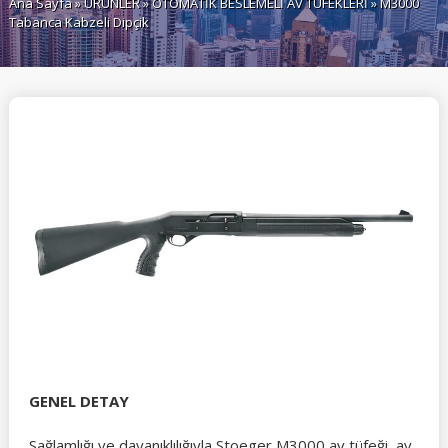
Ana Sayfa
»
ÜRÜNLER
»
OTOMATİK BESLEMELİ AV TÜFEKLERİ
» M3000
Tabanca Kabzeli Dipçik
GENEL DETAY
Sağlamlığı ve dayanıklılığıyla Stoeger M3000 av tüfeği, av