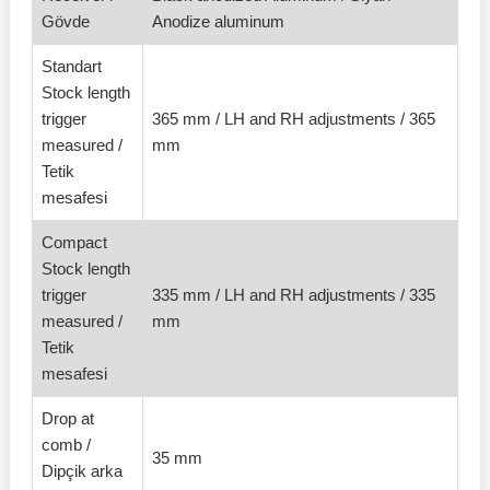
Gövde
Anodize aluminum
Standart
Stock length
trigger
365 mm / LH and RH adjustments / 365
measured /
mm
Tetik
mesafesi
Compact
Stock length
trigger
335 mm / LH and RH adjustments / 335
measured /
mm
Tetik
mesafesi
Drop at
comb /
35 mm
Dipçik arka