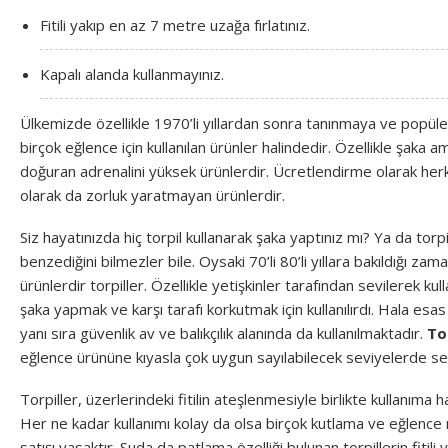
Fitili yakıp en az 7 metre uzağa fırlatınız.
Kapalı alanda kullanmayınız.
Ülkemizde özellikle 1970’li yıllardan sonra tanınmaya ve popül
birçok eğlence için kullanılan ürünler halindedir. Özellikle şaka am
doğuran adrenalini yüksek ürünlerdir. Ücretlendirme olarak herke
olarak da zorluk yaratmayan ürünlerdir.
Siz hayatınızda hiç torpil kullanarak şaka yaptınız mı? Ya da tor
benzediğini bilmezler bile. Oysaki 70’li 80’li yıllara bakıldığı zama
ürünlerdir torpiller. Özellikle yetişkinler tarafından sevilerek kul
şaka yapmak ve karşı tarafı korkutmak için kullanılırdı. Hala e
yanı sıra güvenlik av ve balıkçılık alanında da kullanılmaktadır.
Tor
eğlence ürününe kıyasla çok uygun sayılabilecek seviyelerde s
Torpiller, üzerlerindeki fitilin ateşlenmesiyle birlikte kullanıma h
Her ne kadar kullanımı kolay da olsa birçok kutlama ve eğlence
satışı yasaktır. Suda da patlama özelliği bulunan torpillerin fitil