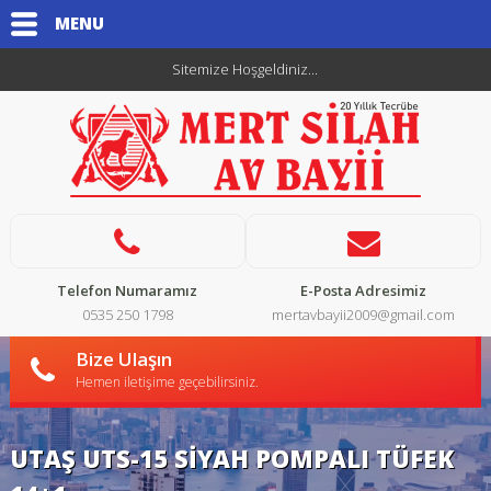
MENU
Sitemize Hoşgeldiniz...
Telefon Numaramız
E-Posta Adresimiz
0535 250 1798
mertavbayii2009@gmail.com
Bize Ulaşın
Hemen iletişime geçebilirsiniz.
UTAŞ UTS-15 SİYAH POMPALI TÜFEK