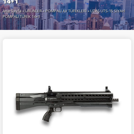
14+1
Ana Sayfa
»
ÜRÜNLER
»
POMPALI AV TÜFEKLERİ
» UTAŞ UTS-15 SİYAH
POMPALI TÜFEK 14+1