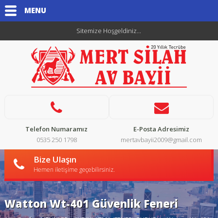
MENU
Sitemize Hoşgeldiniz...
Telefon Numaramız
E-Posta Adresimiz
0535 250 1798
mertavbayii2009@gmail.com
Bize Ulaşın
Hemen iletişime geçebilirsiniz.
Watton Wt-401 Güvenlik Feneri