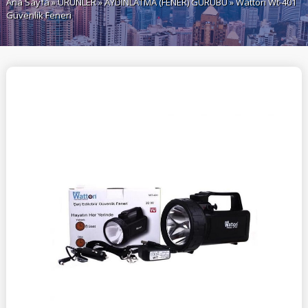
Ana Sayfa
»
ÜRÜNLER
»
AYDINLATMA (FENER) GURUBU
» Watton Wt-401
Güvenlik Feneri