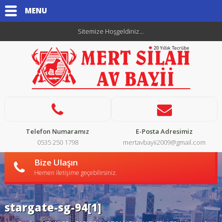
MENU
Sitemize Hoşgeldiniz...
Telefon Numaramız
E-Posta Adresimiz
0535 250 1798
mertavbayii2009@gmail.com
Bize Ulaşın
Hemen iletişime geçebilirsiniz.
stargate-sg-94[1]