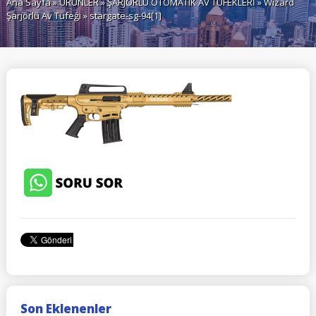
Ana Sayfa
»
ÜRÜNLER
»
ŞARJÖRLÜ OTOMATIK AV TÜFEKLERİ
»
Wizard
Şarjörlü Av Tüfeği
» stargate-sg-94[1]
Son Eklenenler